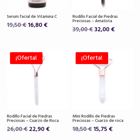
Serum facial de Vitamina C
Rodillo Facial de Piedras
Preciosas – Amatista
El
El
19,50
€
16,80
€
El
El
39,00
€
32,00
€
precio
precio
precio
precio
original
actual
original
actual
era:
es:
era:
es:
19,50 €.
16,80 €.
¡Oferta!
¡Oferta!
39,00 €.
32,00 €.
Rodillo Facial de Piedras
Mini Rodillo de Piedras
Preciosas – Cuarzo de Roca
Preciosas – Cuarzo de roca
El
El
El
El
26,00
€
22,90
€
18,50
€
15,75
€
precio
precio
precio
precio