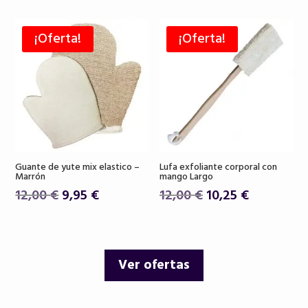
original
actual
original
actual
era:
es:
era:
es:
¡Oferta!
¡Oferta!
26,00 €.
22,90 €.
18,50 €.
15,75 €.
Guante de yute mix elastico –
Lufa exfoliante corporal con
Marrón
mango Largo
El
El
El
El
12,00
€
9,95
€
12,00
€
10,25
€
precio
precio
precio
precio
original
actual
original
actual
era:
es:
era:
es:
Ver ofertas
12,00 €.
9,95 €.
12,00 €.
10,25 €.