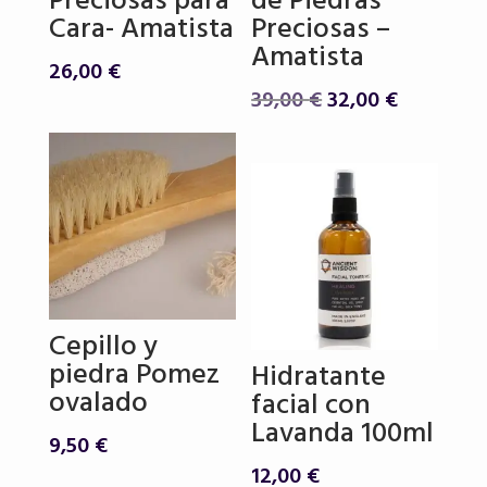
Preciosas para
de Piedras
Cara- Amatista
Preciosas –
Amatista
26,00
€
El
El
39,00
€
32,00
€
precio
precio
original
actual
era:
es:
39,00 €.
32,00 €.
Cepillo y
piedra Pomez
Hidratante
ovalado
facial con
Lavanda 100ml
9,50
€
12,00
€