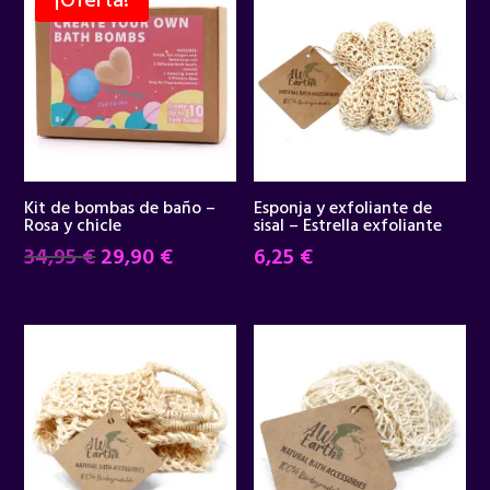
¡Oferta!
Kit de bombas de baño –
Esponja y exfoliante de
Rosa y chicle
sisal – Estrella exfoliante
El
El
34,95
€
29,90
€
6,25
€
precio
precio
original
actual
era:
es:
34,95 €.
29,90 €.