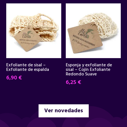
original
actual
era:
es:
34,95 €.
29,90 €.
Exfoliante de sisal –
Esponja y exfoliante de
Exfoliante de espalda
sisal – Cojín Exfoliante
Redondo Suave
6,90
€
6,25
€
Ver novedades