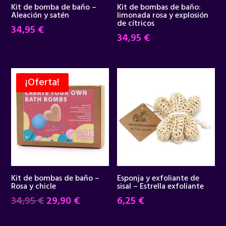
Kit de bomba de baño –
Kit de bombas de baño:
Aleación y satén
limonada rosa y explosión
de cítricos
34,95
€
34,95
€
¡Oferta!
Kit de bombas de baño –
Esponja y exfoliante de
Rosa y chicle
sisal – Estrella exfoliante
El
El
34,95
€
29,90
€
6,25
€
precio
precio