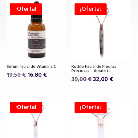
¡Oferta!
¡Oferta!
Serum facial de Vitamina C
Rodillo Facial de Piedras
Preciosas – Amatista
El
El
19,50
€
16,80
€
El
El
39,00
€
32,00
€
precio
precio
precio
precio
original
actual
original
actual
era:
es:
era:
es:
19,50 €.
16,80 €.
¡Oferta!
¡Oferta!
39,00 €.
32,00 €.