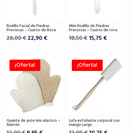
Rodillo Facial de Piedras
Mini Rodillo de Piedras
Preciosas – Cuarzo de Roca
Preciosas – Cuarzo de roca
El
El
El
El
26,00
€
22,90
€
18,50
€
15,75
€
precio
precio
precio
precio
original
actual
original
actual
era:
es:
era:
es:
¡Oferta!
¡Oferta!
26,00 €.
22,90 €.
18,50 €.
15,75 €.
Guante de yute mix elastico –
Lufa exfoliante corporal con
Marrón
mango Largo
El
El
El
El